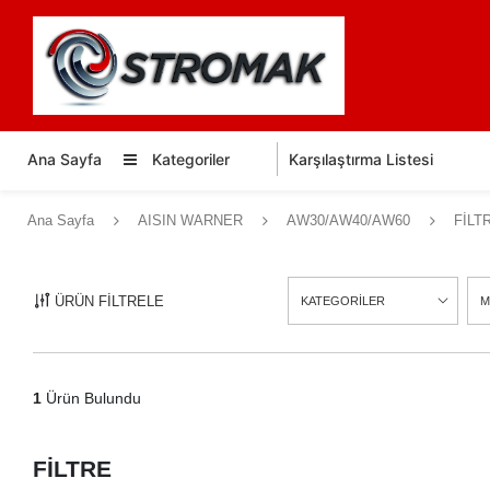
Ana Sayfa
Kategoriler
Karşılaştırma Listesi
Ana Sayfa
AISIN WARNER
AW30/AW40/AW60
FİLT
ÜRÜN FİLTRELE
KATEGORİLER
M
1
Ürün Bulundu
FİLTRE