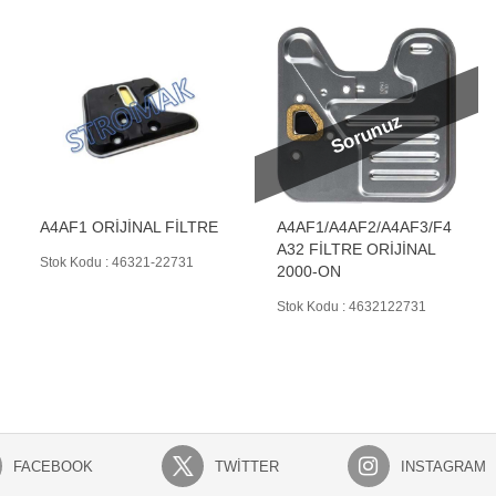
Sorunuz
A4AF1 ORİJİNAL FİLTRE
A4AF1/A4AF2/A4AF3/F4
A32 FİLTRE ORİJİNAL
Stok Kodu : 46321-22731
2000-ON
Stok Kodu : 4632122731
FACEBOOK
TWITTER
INSTAGRAM