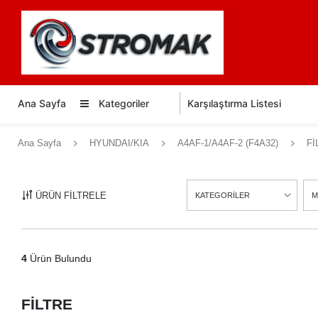
Ana Sayfa
Kategoriler
Karşılaştırma Listesi
Ana Sayfa
HYUNDAI/KIA
A4AF-1/A4AF-2 (F4A32)
Fİ
ÜRÜN FİLTRELE
KATEGORİLER
M
4
Ürün Bulundu
FİLTRE