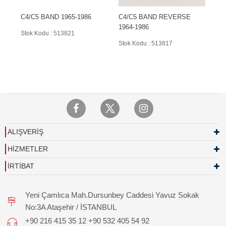
C4/C5 BAND 1965-1986
C4/C5 BAND REVERSE
1964-1986
Stok Kodu : 513821
Stok Kodu : 513817
ALIŞVERİŞ
HİZMETLER
İRTİBAT
Yeni Çamlıca Mah.Dursunbey Caddesi Yavuz Sokak
No:3A Ataşehir / İSTANBUL
+90 216 415 35 12 +90 532 405 54 92