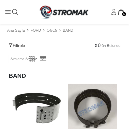
0
Ana Sayfa
FORD
C4/C5
BAND
Filtrele
2
Ürün Bulundu
BAND