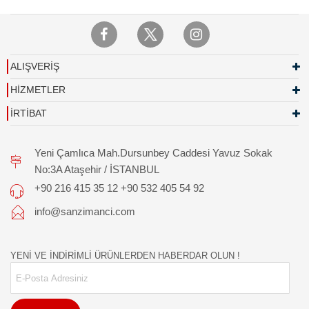
ALIŞVERİŞ
HİZMETLER
İRTİBAT
Yeni Çamlıca Mah.Dursunbey Caddesi Yavuz Sokak
No:3A Ataşehir / İSTANBUL
+90 216 415 35 12 +90 532 405 54 92
info@sanzimanci.com
YENİ VE İNDİRİMLİ ÜRÜNLERDEN HABERDAR OLUN !