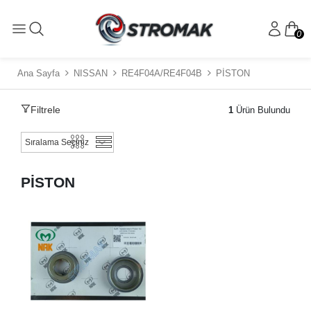
0
Ana Sayfa
NISSAN
RE4F04A/RE4F04B
PİSTON
Filtrele
1
Ürün Bulundu
PİSTON