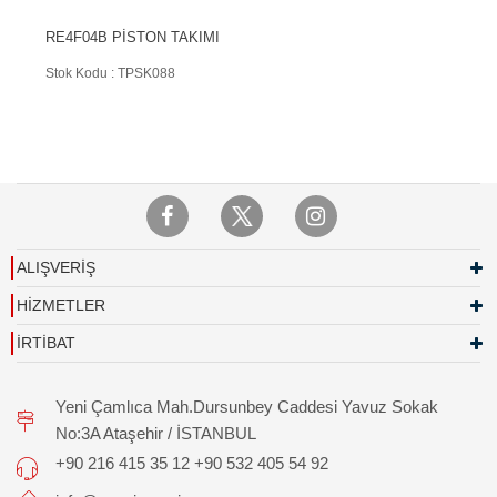
RE4F04B PİSTON TAKIMI
Stok Kodu : TPSK088
ALIŞVERİŞ
HİZMETLER
İRTİBAT
Yeni Çamlıca Mah.Dursunbey Caddesi Yavuz Sokak
No:3A Ataşehir / İSTANBUL
+90 216 415 35 12 +90 532 405 54 92