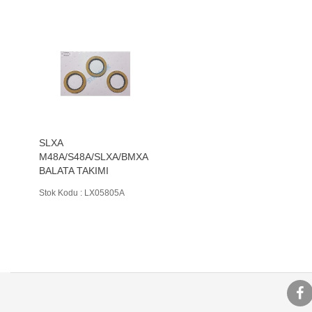
SLXA
M48A/S48A/SLXA/BMXA
BALATA TAKIMI
Stok Kodu : LX05805A