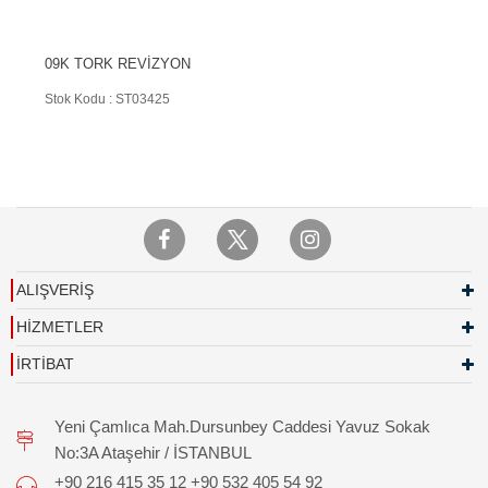
09K TORK REVİZYON
Stok Kodu : ST03425
ALIŞVERİŞ
HİZMETLER
İRTİBAT
Yeni Çamlıca Mah.Dursunbey Caddesi Yavuz Sokak
No:3A Ataşehir / İSTANBUL
+90 216 415 35 12 +90 532 405 54 92