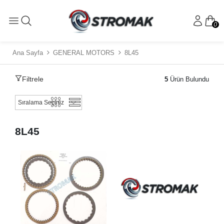
0
Ana Sayfa
GENERAL MOTORS
8L45
Filtrele
5
Ürün Bulundu
8L45