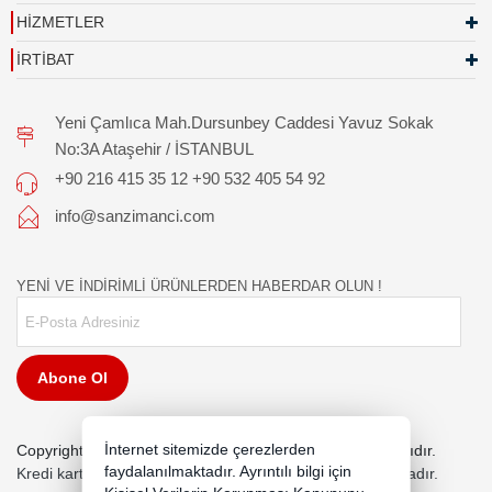
HİZMETLER
İRTİBAT
Yeni Çamlıca Mah.Dursunbey Caddesi Yavuz Sokak
No:3A Ataşehir / İSTANBUL
+90 216 415 35 12 +90 532 405 54 92
info@sanzimanci.com
YENİ VE İNDİRİMLİ ÜRÜNLERDEN HABERDAR OLUN !
Abone Ol
İnternet sitemizde çerezlerden
Copyright 2026 sanzimanmarketi.com - Tüm hakları saklıdır.
faydalanılmaktadır. Ayrıntılı bilgi için
Kredi kartı bilgileriniz 256bit SSL sertifikası ile korunmaktadır.