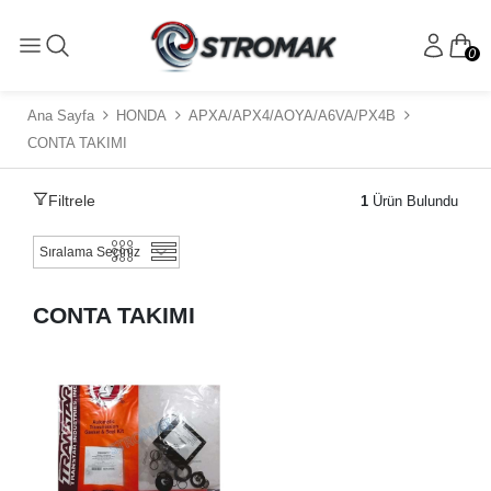
0
Ana Sayfa
HONDA
APXA/APX4/AOYA/A6VA/PX4B
CONTA TAKIMI
Filtrele
1
Ürün Bulundu
CONTA TAKIMI