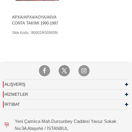
APXA/APX4/AOYA/A6VA
CONTA TAKIMI 1990-1997
Stok Kodu : 80002/K50900N
ALIŞVERİŞ
HİZMETLER
İRTİBAT
Yeni Çamlıca Mah.Dursunbey Caddesi Yavuz Sokak
No:3A Ataşehir / İSTANBUL