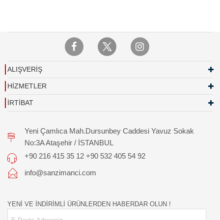
ALIŞVERİŞ
HİZMETLER
İRTİBAT
Yeni Çamlıca Mah.Dursunbey Caddesi Yavuz Sokak
No:3A Ataşehir / İSTANBUL
+90 216 415 35 12 +90 532 405 54 92
info@sanzimanci.com
YENİ VE İNDİRİMLİ ÜRÜNLERDEN HABERDAR OLUN !