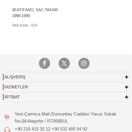
4EAT/F4AEL SAC TAKIMI
1998-1999
Stok Kodu : 610
ALIŞVERİŞ
HİZMETLER
İRTİBAT
Yeni Çamlıca Mah.Dursunbey Caddesi Yavuz Sokak
No:3A Ataşehir / İSTANBUL
+90 216 415 35 12 +90 532 405 54 92