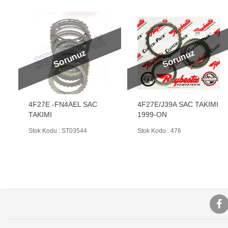
Sorunuz
Sorunuz
4F27E -FN4AEL SAC
4F27E/J39A SAC TAKIMI
TAKIMI
1999-ON
Stok Kodu : ST03544
Stok Kodu : 476