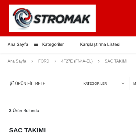
Ana Sayfa
Kategoriler
Karşılaştırma Listesi
Ana Sayfa
FORD
4F27E (FN4A-EL)
SAC TAKIMI
ÜRÜN FİLTRELE
KATEGORİLER
M
2
Ürün Bulundu
SAC TAKIMI