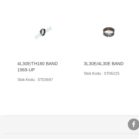
4L30E/TH180 BAND
3L30E/4L30E BAND
1969-UP
Stok Kodu : ST06225
Stok Kodu : ST03697