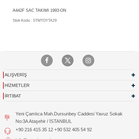
A442F SAC TAKIMI 1993-ON
Stok Kodu : STMTOYTA29
ALIŞVERİŞ
HİZMETLER
İRTİBAT
Yeni Çamlıca Mah.Dursunbey Caddesi Yavuz Sokak
No:3A Ataşehir / İSTANBUL
+90 216 415 35 12 +90 532 405 54 92