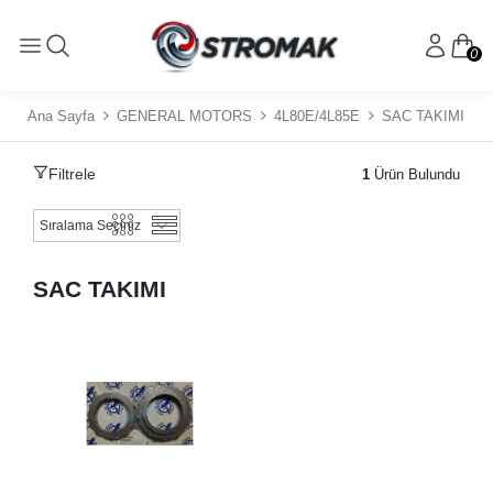
0
Ana Sayfa
GENERAL MOTORS
4L80E/4L85E
SAC TAKIMI
Filtrele
1
Ürün Bulundu
SAC TAKIMI