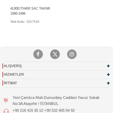
4L80E/TH400 SAC TAKIMI
1990-1996
Stok Kodu : 031753A
ALIŞVERİŞ
HİZMETLER
İRTİBAT
Yeni Çamlıca Mah.Dursunbey Caddesi Yavuz Sokak
No:3A Ataşehir / İSTANBUL
+90 216 415 35 12 +90 532 405 54 92