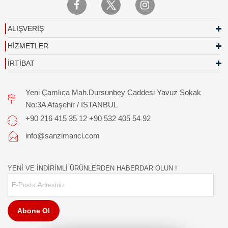
ALIŞVERİŞ
HİZMETLER
İRTİBAT
Yeni Çamlıca Mah.Dursunbey Caddesi Yavuz Sokak
No:3A Ataşehir / İSTANBUL
+90 216 415 35 12 +90 532 405 54 92
info@sanzimanci.com
YENİ VE İNDİRİMLİ ÜRÜNLERDEN HABERDAR OLUN !
Abone Ol