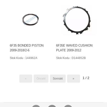
6F35 BONDED PISTON
6F35E WAVED CUSHION
2009-2018/2-6
PLATE 2009-2012
Stok Kodu : 144962A
Stok Kodu : D144852B
1 / 2
«
Önceki
Sonraki
»