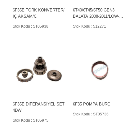
6F35E TORK KONVERTER/
6T40/6T45/6T50 GEN3
İÇ AKSAM/C
BALATA 2008-2011/LOW-
REVERSE
Stok Kodu : ST05938
Stok Kodu : 512271
6F35E DİFERANSİYEL SET
6F35 POMPA BURÇ
4DW
Stok Kodu : ST05736
Stok Kodu : ST05975