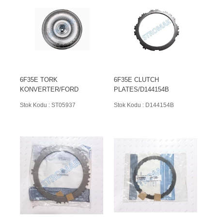
6F35E TORK
6F35E CLUTCH
KONVERTER/FORD
PLATES/D144154B
Stok Kodu : ST05937
Stok Kodu : D144154B