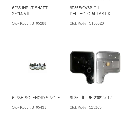
6F35 INPUT SHAFT
6F35E/CV6P OIL
27CM/MİL
DEFLECTOR/PLASTİK
Stok Kodu : ST05288
Stok Kodu : ST05520
6F35E SOLENOID SINGLE
6F35 FİLTRE 2009-2012
Stok Kodu : ST05431
Stok Kodu : 515265