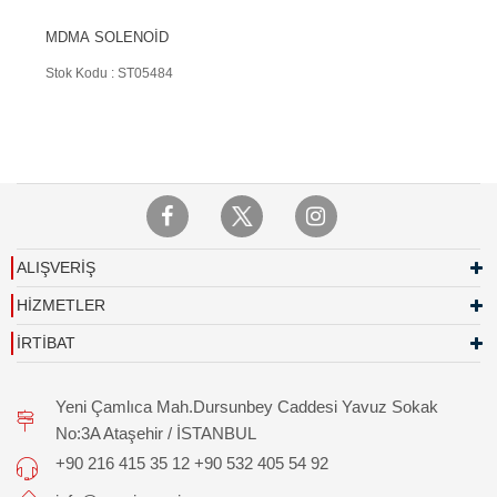
MDMA SOLENOİD
Stok Kodu : ST05484
ALIŞVERİŞ
HİZMETLER
İRTİBAT
Yeni Çamlıca Mah.Dursunbey Caddesi Yavuz Sokak
No:3A Ataşehir / İSTANBUL
+90 216 415 35 12 +90 532 405 54 92