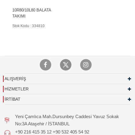
10R80/10L80 BALATA
TAKIMI
Stok Kodu : 334810
ALIŞVERİŞ
HİZMETLER
İRTİBAT
Yeni Çamlıca Mah.Dursunbey Caddesi Yavuz Sokak
No:3A Ataşehir / İSTANBUL
+90 216 415 35 12 +90 532 405 54 92