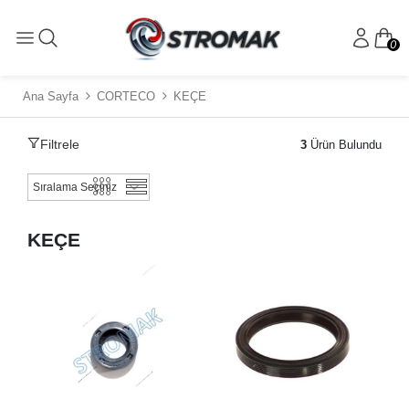
0
Ana Sayfa
CORTECO
KEÇE
Filtrele
3
Ürün Bulundu
KEÇE