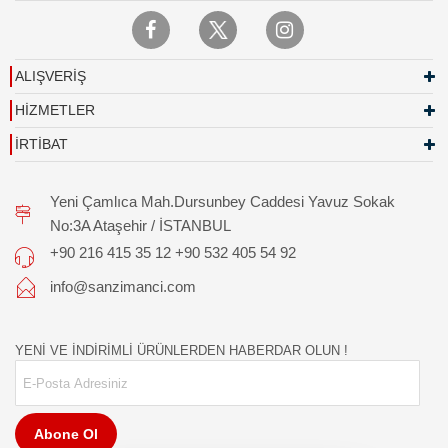
ALIŞVERİŞ
HİZMETLER
İRTİBAT
Yeni Çamlıca Mah.Dursunbey Caddesi Yavuz Sokak
No:3A Ataşehir / İSTANBUL
+90 216 415 35 12 +90 532 405 54 92
info@sanzimanci.com
YENİ VE İNDİRİMLİ ÜRÜNLERDEN HABERDAR OLUN !
Abone Ol