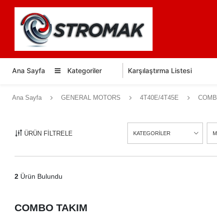
Ana Sayfa
Kategoriler
Karşılaştırma Listesi
Ana Sayfa
GENERAL MOTORS
4T40E/4T45E
COMB
ÜRÜN FİLTRELE
KATEGORİLER
M
2
Ürün Bulundu
COMBO TAKIM