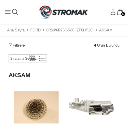
0
Ana Sayfa
FORD
6R60/6R75/6R80 (ZF6HP26)
AKSAM
Filtrele
4
Ürün Bulundu
AKSAM