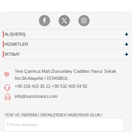
ALIŞVERİŞ
HİZMETLER
İRTİBAT
Yeni Çamlıca Mah.Dursunbey Caddesi Yavuz Sokak
No:3A Ataşehir / İSTANBUL
+90 216 415 35 12 +90 532 405 54 92
info@sanzimanci.com
YENİ VE İNDİRİMLİ ÜRÜNLERDEN HABERDAR OLUN !