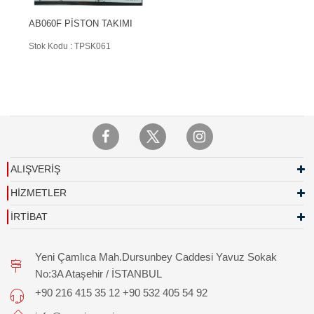
AB060F PİSTON TAKIMI
Stok Kodu : TPSK061
ALIŞVERİŞ
HİZMETLER
İRTİBAT
Yeni Çamlıca Mah.Dursunbey Caddesi Yavuz Sokak
No:3A Ataşehir / İSTANBUL
+90 216 415 35 12 +90 532 405 54 92