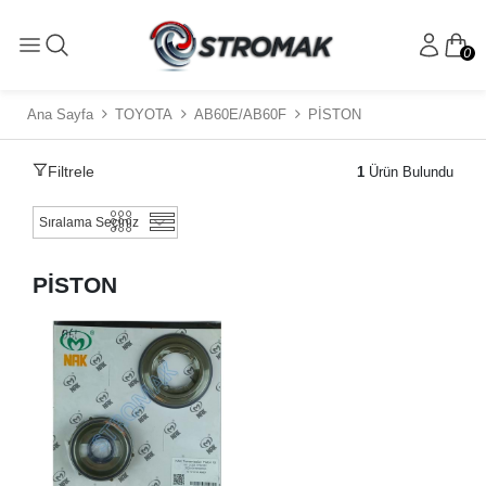
0
Ana Sayfa
TOYOTA
AB60E/AB60F
PİSTON
Filtrele
1
Ürün Bulundu
PİSTON