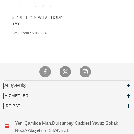
5L40E BEYİN-VALVE BODY
YAY
Stok Kodu : ST06224
ALIŞVERİŞ
HİZMETLER
İRTİBAT
Yeni Çamlıca Mah.Dursunbey Caddesi Yavuz Sokak
No:3A Ataşehir / İSTANBUL