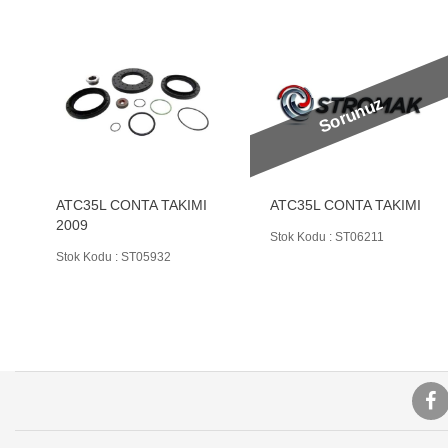
Sorunuz
ATC35L CONTA TAKIMI
ATC35L CONTA TAKIMI
2009
Stok Kodu : ST06211
Stok Kodu : ST05932