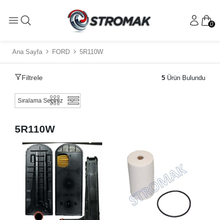
0
Ana Sayfa
FORD
5R110W
Filtrele
5
Ürün Bulundu
5R110W