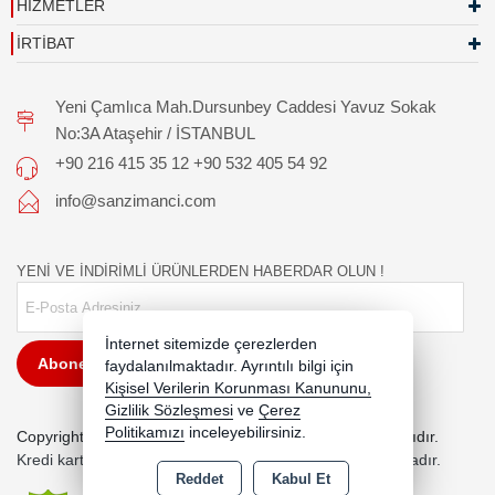
HİZMETLER
İRTİBAT
Yeni Çamlıca Mah.Dursunbey Caddesi Yavuz Sokak
No:3A Ataşehir / İSTANBUL
+90 216 415 35 12 +90 532 405 54 92
info@sanzimanci.com
YENİ VE İNDİRİMLİ ÜRÜNLERDEN HABERDAR OLUN !
İnternet sitemizde çerezlerden
Abone Ol
faydalanılmaktadır. Ayrıntılı bilgi için
Kişisel Verilerin Korunması Kanununu,
Gizlilik Sözleşmesi
ve
Çerez
Politikamızı
inceleyebilirsiniz.
Copyright 2026 sanzimanmarketi.com - Tüm hakları saklıdır.
Kredi kartı bilgileriniz 256bit SSL sertifikası ile korunmaktadır.
Reddet
Kabul Et