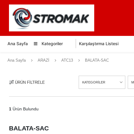
Ana Sayfa
Kategoriler
Karşılaştırma Listesi
Ana Sayfa
ARAZİ
ATC13
BALATA-SAC
ÜRÜN FİLTRELE
KATEGORİLER
M
1
Ürün Bulundu
BALATA-SAC