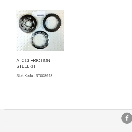
ATC13 FRICTION
STEELKIT
Stok Kodu : ST008643